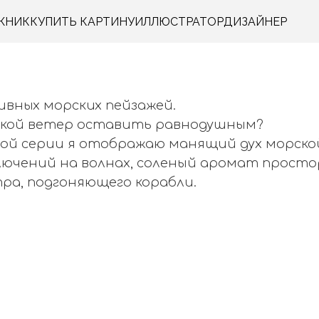
ЖНИК
КУПИТЬ КАРТИНУ
ИЛЛЮСТРАТОР
ДИЗАЙНЕР
ивных морских пейзажей.
кой ветер оставить равнодушным?
той серии я отображаю манящий дух морско
лючений на волнах, соленый аромат просто
ра, подгоняющего корабли.