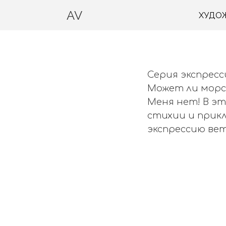
AV
ХУДО
Серия экспресс
Может ли морс
Меня нет! В э
стихии и прик
экспрессию вет