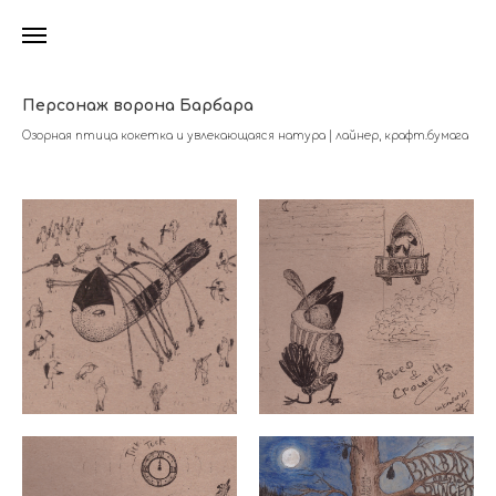
Персонаж ворона Барбара
Озорная птица кокетка и увлекающаяся натура | лайнер, крафт.бумага